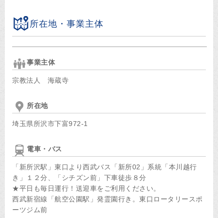
所在地・事業主体
事業主体
宗教法人 海蔵寺
所在地
埼玉県所沢市下富972-1
電車・バス
「新所沢駅」東口より西武バス「新所02」系統「本川越行
き」１２分、「シチズン前」下車徒歩８分
★平日も毎日運行！送迎車をご利用ください。
西武新宿線「航空公園駅」発霊園行き。東口ロータリースポ
ーツジム前