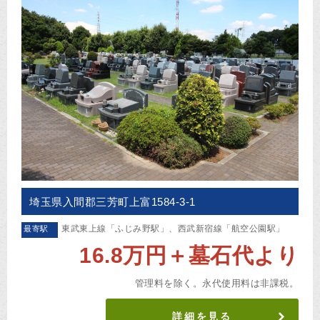
埼玉県入間郡三芳町上富1584-3-1
東武東上線「ふじみ野駅」、西武新宿線「航空公園駅」
最寄駅
16.8万円＋墓石代より
管理料を除く。永代使用料は非課税。
詳細を見る