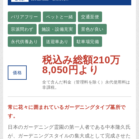
バリアフリー
ペットと一緒
交通至便
宗派問わず
施設・設備充実
景色が良い
永代供養あり
送迎車あり
駐車場完備
税込み総額210万
8,050円より
価格
全て含んだ料金（管理料を除く）永代使用料は
非課税。
常に花々に囲まれているガーデニングタイプ墓所で
す。
日本のガーデニング霊園の第一人者である中本隆久氏
が、ガーデニングスタイルの集大成として完成させた