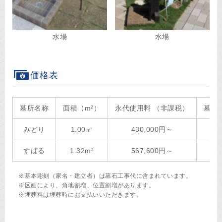
水場
水場
価格表
墓所名称
面積（m²）
永代使用料 （非課税）
墓石
みどり
1.00㎡
430,000円～
1
すばる
1.32m²
567,600円～
1
※基本彫刻（家名・建立者）は墓石工事代に含まれています。
※区画により、角地割増、位置割増があります。
※埋葬料は埋葬時にお支払いいただきます。