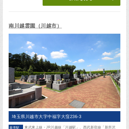
南川越霊園（川越市）
埼玉県川越市大字中福字大窪236-3
東武東上線・JR川越線「川越駅」、西武新宿線「新所沢
最寄駅