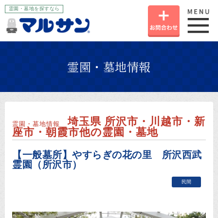
霊園・墓地を探すなら
お
霊園・墓地情報
埼玉県 所沢市・川越市・新
霊園・墓地情報
座市・朝霞市他の霊園・墓地
【一般墓所】やすらぎの花の里 所沢西武
霊園（所沢市）
民間