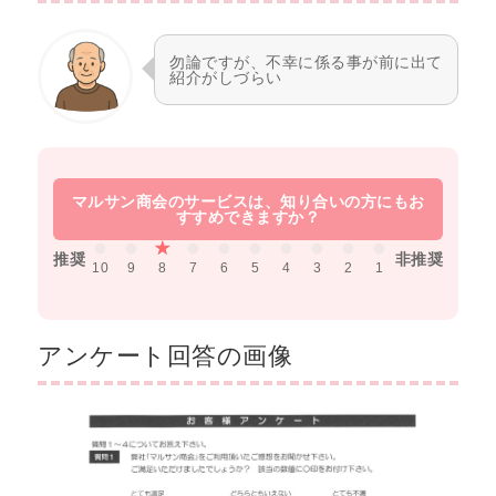
勿論ですが、不幸に係る事が前に出て
紹介がしづらい
推奨
非推奨
10
9
8
7
6
5
4
3
2
1
アンケート回答の画像