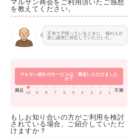
マルサン商会をご利用頂いたご感想
を教えてください。
不幸で戸惑っているときに、係の人が
実に誠実に対応していただいた。
満足
不満
10
9
8
7
6
5
4
3
2
1
もしお知り合いの方がご利用を検討
されている場合、ご紹介していただ
けますか？