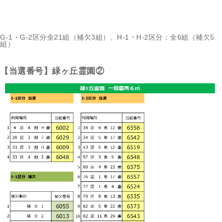
G-1・G-2区分全21組（補欠3組）、H-1・H-2区分：全6組（補欠5
組）
【当選番号】緑ヶ丘霊園②