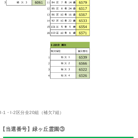
I-1・I-2区分全20組（補欠7組）
【当選番号】緑ヶ丘霊園③