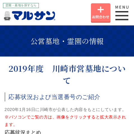
霊園・墓地を探すなら
お
公営墓地・霊園の情報
2019年度 川崎市営墓地につい
て
応募状況および当選番号のご紹介
2020年1月16日に川崎市が公表した内容をもとにしています。
※パソコンでご覧の方は、画像をクリックすると拡大表示され
ます。
応募状況まとめ